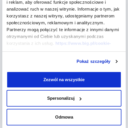
Dłużników kontrahentowi zostało
i reklam, aby oferować funkcje społecznościowe i
doręczone ustawowe wezwanie do
analizować ruch w naszej witrynie. Informacje o tym, jak
korzystasz z naszej witryny, udostępniamy partnerom
zapłaty (osobiście lub wysłane listem
społecznościowym, reklamowym i analitycznym.
poleconym).
Partnerzy mogą połączyć te informacje z innymi danymi
Wierzyciel ma ustawowy obowiązek usunięcia
otrzymanymi od Ciebie lub uzyskanymi podczas
korzystania z ich usług.
https://www.big.pl/cookie-
informacji gospodarczej z
Rejestru Dłużników BIG
policy
InfoMonitor w terminie 14 dni od daty
zaksięgowania na swoim rachunku całości spłaty
Pokaż szczegóły
zobowiązania.
Wpisanie dłużnika jest możliwe już po 14 dniach
Zezwól na wszystkie
w przypadku, gdy wierzyciel posiada wyrok sądu.
Spersonalizuj
Jak dokonać
wpisu do Rejestru
Odmowa
Dłużników BIG
?