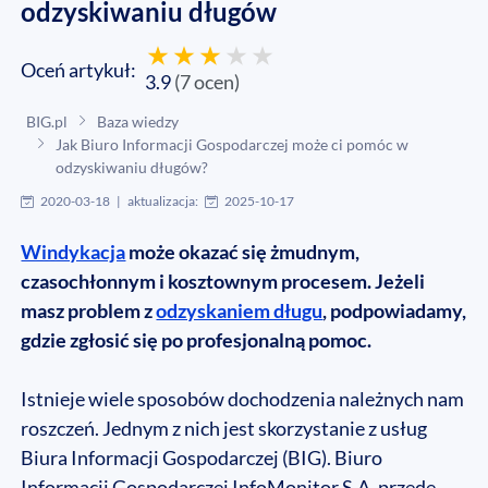
odzyskiwaniu długów
Oceń artykuł:
3.9
(
7
ocen
)
BIG.pl
Baza wiedzy
Jak Biuro Informacji Gospodarczej może ci pomóc w
odzyskiwaniu długów?
2020-03-18
|
aktualizacja:
2025-10-17
Windykacja
może okazać się żmudnym,
czasochłonnym i kosztownym procesem. Jeżeli
masz problem z
odzyskaniem długu
, podpowiadamy,
gdzie zgłosić się po profesjonalną pomoc.
Istnieje wiele sposobów dochodzenia należnych nam
roszczeń. Jednym z nich jest skorzystanie z usług
Biura Informacji Gospodarczej (BIG). Biuro
Informacji Gospodarczej InfoMonitor S.A. przede