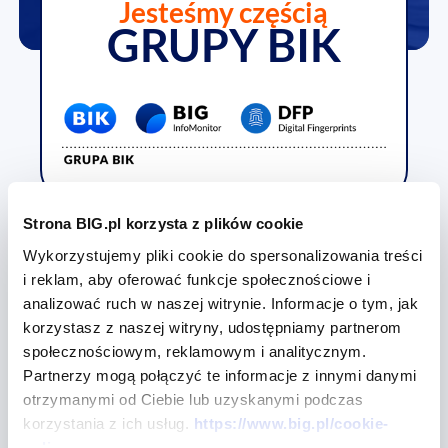
Jesteśmy częścią
GRUPY BIK
Strona BIG.pl korzysta z plików cookie
Wykorzystujemy pliki cookie do spersonalizowania treści
i reklam, aby oferować funkcje społecznościowe i
analizować ruch w naszej witrynie. Informacje o tym, jak
Masz pytania?
korzystasz z naszej witryny, udostępniamy partnerom
Potrzebujesz więcej
społecznościowym, reklamowym i analitycznym.
Partnerzy mogą połączyć te informacje z innymi danymi
informacji?
otrzymanymi od Ciebie lub uzyskanymi podczas
korzystania z ich usług.
https://www.big.pl/cookie-
policy