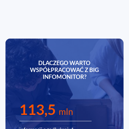
DLACZEGO WARTO
WSPÓŁPRACOWAĆ Z BIG
INFOMONITOR?
113,5
mln