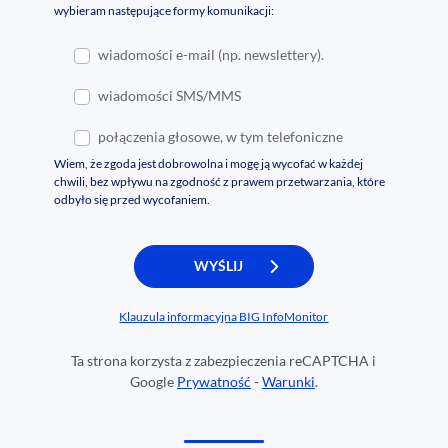
wybieram następujące formy komunikacji:
wiadomości e-mail (np. newslettery).
wiadomości SMS/MMS
połączenia głosowe, w tym telefoniczne
Wiem, że zgoda jest dobrowolna i mogę ją wycofać w każdej
chwili, bez wpływu na zgodność z prawem przetwarzania, które
odbyło się przed wycofaniem.
Klauzula informacyjna BIG InfoMonitor
Ta strona korzysta z zabezpieczenia reCAPTCHA i
Google
Prywatność
-
Warunki
.