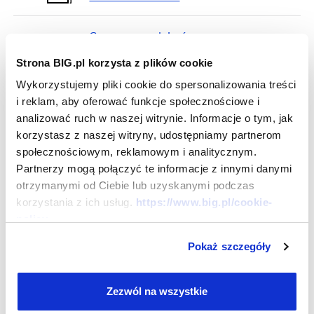
Czy muszę podpisać umowę z
BIG InfoMonitor, żeby wpisać
Strona BIG.pl korzysta z plików cookie
dłużnika do rejestru?
Wykorzystujemy pliki cookie do spersonalizowania treści
i reklam, aby oferować funkcje społecznościowe i
W jaki sposób mogę zawrzeć
analizować ruch w naszej witrynie. Informacje o tym, jak
umowę z BIG InfoMonitor?
korzystasz z naszej witryny, udostępniamy partnerom
społecznościowym, reklamowym i analitycznym.
Kiedy możesz korzystać z BIG
Partnerzy mogą połączyć te informacje z innymi danymi
InfoMonitor bez umowy
otrzymanymi od Ciebie lub uzyskanymi podczas
papierowej?
korzystania z ich usług.
https://www.big.pl/cookie-
policy
Co należy zrobić, jeśli dłużnik
Pokaż szczegóły
ureguluje zobowiązanie po
wpisaniu go do Rejestru
Dłużników BIG InfoMonitor?
Zezwól na wszystkie