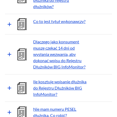
dłużnika do rejestru
dłużników?
Co to jest tytuł wykonawczy?
Dlaczego jako konsument
muszę czekać 14 dni od
wysłania wezwania, aby
dokonać wpisu do Rejestru
Dłużników BIG InfoMonitor?
Ile kosztuje wpisanie dłużnika
do Rejestru Dłużników BIG
InfoMonitor?
Nie mam numeru PESEL
dłużnika. Co robić?