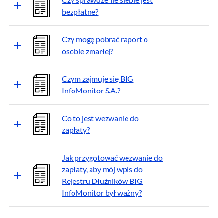
bezpłatne?
Czy mogę pobrać raport o
osobie zmarłej?
Czym zajmuje się BIG
InfoMonitor S.A.?
Co to jest wezwanie do
zapłaty?
Jak przygotować wezwanie do
zapłaty, aby mój wpis do
Rejestru Dłużników BIG
InfoMonitor był ważny?