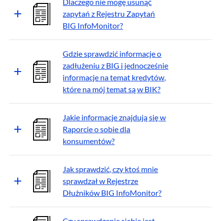
Dlaczego nie mogę usunąć
zapytań z Rejestru Zapytań
BIG InfoMonitor?
Gdzie sprawdzić informacje o
zadłużeniu z BIG i jednocześnie
informacje na temat kredytów,
które na mój temat są w BIK?
Jakie informacje znajdują się w
Raporcie o sobie dla
konsumentów?
Jak sprawdzić, czy ktoś mnie
sprawdzał w Rejestrze
Dłużników BIG InfoMonitor?
Czy sprawdzenie siebie jest