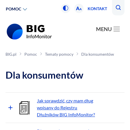
A
KONTAKT
POMOC
A
MENU
BIG.pl
Pomoc
Tematy pomocy
Dla konsumentów
Dla konsumentów
Jak sprawdzić, czy mam dług
wpisany do Rejestru
Dłużników BIG InfoMonitor?