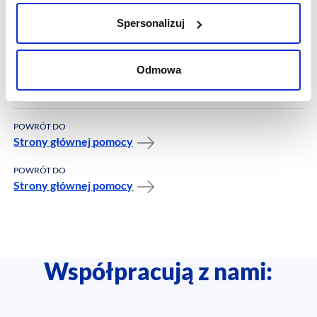
Czym jest Dług
Spersonalizuj
kwestionowany?
Odmowa
Czym jest Dług przedawniony?
POWRÓT DO
Strony głównej pomocy
POWRÓT DO
Strony głównej pomocy
Współpracują z nami: