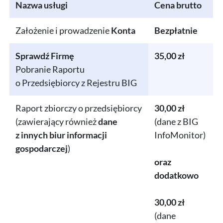
Nazwa usługi
Cena brutto
Założenie i prowadzenie
Konta
Bezpłatnie
Sprawdź Firmę
35,00 zł
Pobranie Raportu
o Przedsiębiorcy z Rejestru BIG
Raport zbiorczy o przedsiębiorcy
30,00 zł
(zawierający również
dane
(dane z BIG
z innych biur informacji
InfoMonitor)
gospodarczej
)
oraz
dodatkowo
30,00 zł
(dane