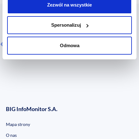
Zezwól na wszystkie
Współpracują z nami:
Spersonalizuj
Odmowa
BIG InfoMonitor S.A.
Mapa strony
O nas