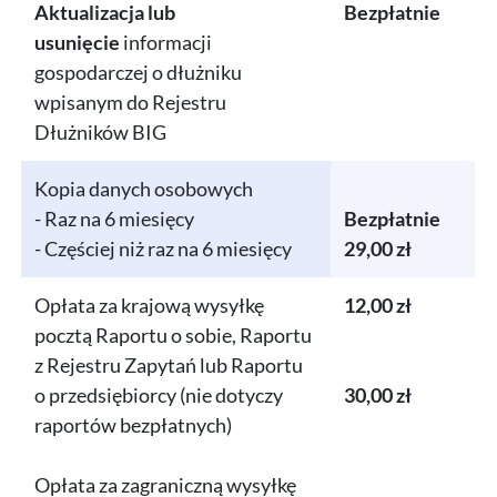
Aktualizacja lub
Bezpłatnie
usunięcie
informacji
gospodarczej o dłużniku
wpisanym do Rejestru
Dłużników BIG
Kopia danych osobowych
- Raz na 6 miesięcy
Bezpłatnie
- Częściej niż raz na 6 miesięcy
29,00 zł
Opłata za krajową wysyłkę
12,00 zł
pocztą Raportu o sobie, Raportu
z Rejestru Zapytań lub Raportu
o przedsiębiorcy (nie dotyczy
30,00 zł
raportów bezpłatnych)
Opłata za zagraniczną wysyłkę