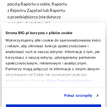
pocztą Raportu o sobie, Raportu
z Rejestru Zapytań lub Raportu
o przedsiębiorcy (nie dotyczy
raportów bezpłatnych)
Strona BIG.pl korzysta z plików cookie
Opłata za ponowną krajową
12,00 zł
Wykorzystujemy pliki cookie do spersonalizowania treści
wysyłkę raportu zwróconego
i reklam, aby oferować funkcje społecznościowe i
przez pocztę, z przyczyn leżących
analizować ruch w naszej witrynie. Informacje o tym, jak
po stronie wnioskodawcy
30,00 zł
korzystasz z naszej witryny, udostępniamy partnerom
społecznościowym, reklamowym i analitycznym.
Opłata za ponowną zagraniczną
Partnerzy mogą połączyć te informacje z innymi danymi
wysyłkę raportu zwróconego
otrzymanymi od Ciebie lub uzyskanymi podczas
przez pocztę, z przyczyn leżących
korzystania z ich usług.
https://www.big.pl/cookie-
policy
po stronie wnioskodawcy
Pokaż szczegóły