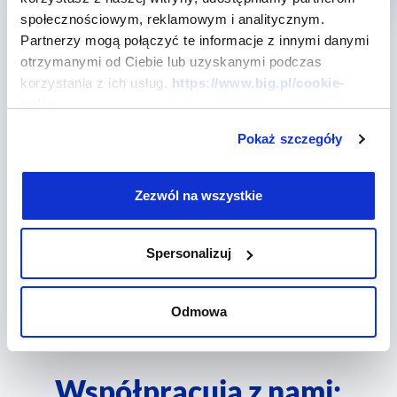
społecznościowym, reklamowym i analitycznym.
Partnerzy mogą połączyć te informacje z innymi danymi
otrzymanymi od Ciebie lub uzyskanymi podczas
korzystania z ich usług.
https://www.big.pl/cookie-
policy
Potrzebujesz więcej
Pokaż szczegóły
informacji?
Zezwól na wszystkie
INFO@BIG.PL
NAPISZ DO NAS
Spersonalizuj
(22) 486 56 56
ZADZWOŃ
PN-PT: 8:00 - 17:00
Odmowa
Współpracują z nami: