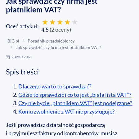
Jak sprawdzić czy firma jest
płatnikiem VAT?
Oceń artykuł:
4.5
(
2
oceny
)
BIG.pl
Poradnik przedsiębiorcy
Jak sprawdzić czy firma jest płatnikiem VAT?
2022-12-06
Spis treści
Dlaczego warto to sprawdzać?
Gdzie to sprawdzić i co to jest „biała lista VAT”?
Czy nie bycie „płatnikiem VAT” jest podejrzane?
Komu zwolnienie z VAT nie przysługuje?
Jeśli prowadzisz działalność gospodarczą
i przyjmujesz faktury od kontrahentów, musisz