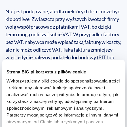
Nie jest podejrzane, ale dla niektórych firm może być
kłopotliwe. Zwłaszcza przy wyższych kwotach firmy
wolą współpracować z płatnikami VAT, bo dzięki
temu mogą odliczyć sobie VAT. W przypadku faktury
bez VAT, nabywca może wpisać taką fakturę w koszty,
ale nie może odliczyć VAT. Taka faktura zmniejszy
więc jedynie należny podatek dochodowy (PIT lub
CIT).
Strona BIG.pl korzysta z plików cookie
Płacenie podatku VAT niektórym firmom się jednak
Wykorzystujemy pliki cookie do spersonalizowania treści
po prostu nie opłaca. Dotyczy to zwłaszcza tych,
i reklam, aby oferować funkcje społecznościowe i
który mają niewielkie obroty, albo ich klientami są
analizować ruch w naszej witrynie. Informacje o tym, jak
osoby prywatne (małe sklepy, zakłady usługowe).
korzystasz z naszej witryny, udostępniamy partnerom
Doliczony VAT pogarsza ich konkurencyjność. VAT,
społecznościowym, reklamowym i analitycznym.
jak już napisałam wyżej, ma większe znaczenie przy
Partnerzy mogą połączyć te informacje z innymi danymi
otrzymanymi od Ciebie lub uzyskanymi podczas
rozliczaniu między firmami czyli B2B. Jeśli firma jest