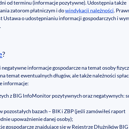
dni od terminu (informacje pozytywne). Udostępnia także
ania zatorom płatniczym i do
windykacji należności
. Praw
st Ustawa o udostępnianiu informacji gospodarczych i wy
.
e
?
 negatywne informacje gospodarcze na temat osoby fizycz
e na temat ewentualnych długów, ale także należności spła
 informacje:
ych z BIG InfoMonitor pozytywnych oraz negatywnych: 
 pozostałych bazach – BIK i ZBP (jeśli zamówiłeś raport
iednie upoważnienie danej osoby);
e gospodarcze znajdujące się w Rejestrze Dłużników BIG