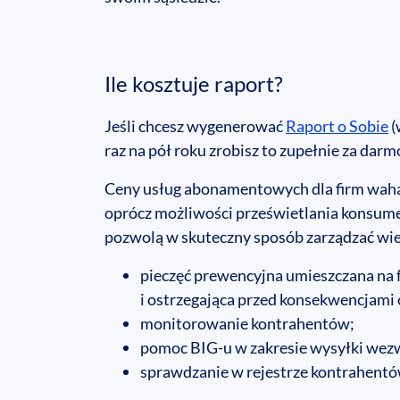
Ile kosztuje raport?
Jeśli chcesz wygenerować
Raport o Sobie
(
raz na pół roku zrobisz to zupełnie za dar
Ceny usług abonamentowych dla firm wahają
oprócz możliwości prześwietlania konsum
pozwolą w skuteczny sposób zarządzać wier
pieczęć prewencyjna umieszczana na 
i ostrzegająca przed konsekwencjami
monitorowanie kontrahentów;
pomoc BIG-u w zakresie wysyłki wezw
sprawdzanie w rejestrze kontrahentó