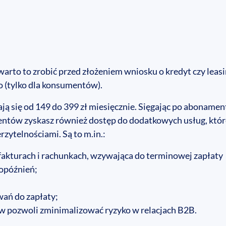
warto to zrobić przed złożeniem wniosku o kredyt czy leasi
mo (tylko dla konsumentów).
 się od 149 do 399 zł miesięcznie. Sięgając po abonamen
entów zyskasz również dostęp do dodatkowych usług, któr
zytelnościami. Są to m.in.:
fakturach i rachunkach, wzywająca do terminowej zapłaty
 opóźnień;
ań do zapłaty;
w pozwoli zminimalizować ryzyko w relacjach B2B.