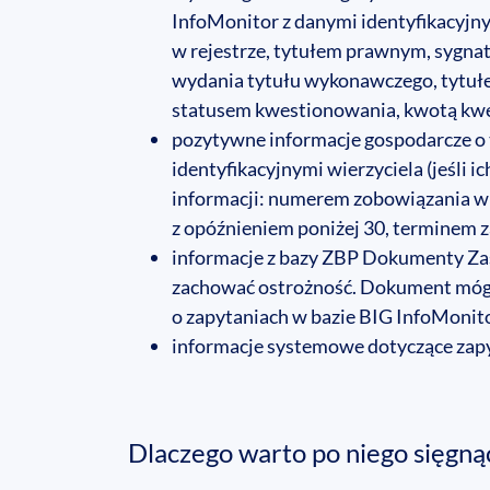
InfoMonitor z danymi identyfikacyjnym
w rejestrze, tytułem prawnym, sygna
wydania tytułu wykonawczego, tytuł
statusem kwestionowania, kwotą kwe
pozytywne informacje gospodarcze o
identyfikacyjnymi wierzyciela (jeśli i
informacji: numerem zobowiązania w r
z opóźnieniem poniżej 30, terminem za
informacje z bazy ZBP Dokumenty Zast
zachować ostrożność. Dokument mógł 
o zapytaniach w bazie BIG InfoMonit
informacje systemowe dotyczące zapy
Dlaczego warto po niego sięgną