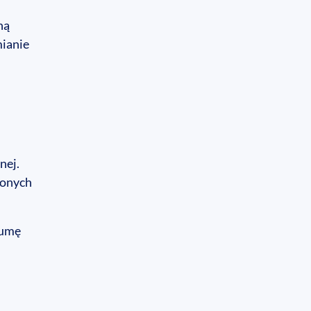
ną
mianie
nej.
conych
sumę