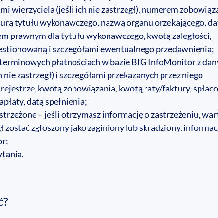
i wierzyciela (jeśli ich nie zastrzegł), numerem zobowiąz
turą tytułu wykonawczego, nazwą organu orzekającego, da
em prawnym dla tytułu wykonawczego, kwotą zaległości,
stionowaną i szczegółami ewentualnego przedawnienia;
 terminowych płatnościach w bazie BIG InfoMonitor z da
ch nie zastrzegł) i szczegółami przekazanych przez niego
ejestrze, kwotą zobowiązania, kwotą raty/faktury, spłac
płaty, datą spełnienia;
rzeżone – jeśli otrzymasz informację o zastrzeżeniu, war
zostać zgłoszony jako zaginiony lub skradziony. informac
or;
tania.
ć?