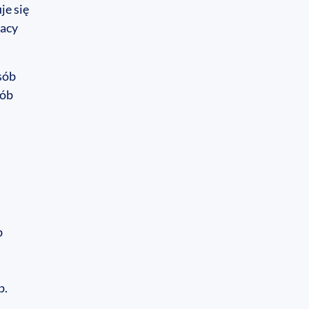
je się
racy
sób
sób
b
p.