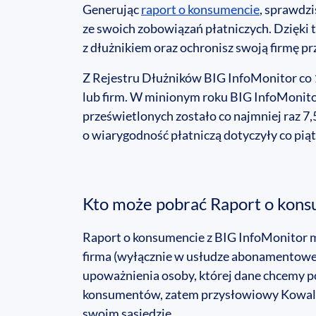
Generując
raport o konsumencie
, sprawdzi
ze swoich zobowiązań płatniczych. Dzięki
z dłużnikiem oraz ochronisz swoją firmę pr
Z Rejestru Dłużników BIG InfoMonitor co 1
lub firm. W minionym roku BIG InfoMonito
prześwietlonych zostało co najmniej raz 7,5
o wiarygodność płatniczą dotyczyły co pią
Kto może pobrać Raport o kon
Raport o konsumencie z BIG InfoMonitor 
firma (wyłącznie w usłudze abonamentowe
upoważnienia osoby, której dane chcemy po
konsumentów, zatem przysłowiowy Kowalski
swoim sąsiedzie.