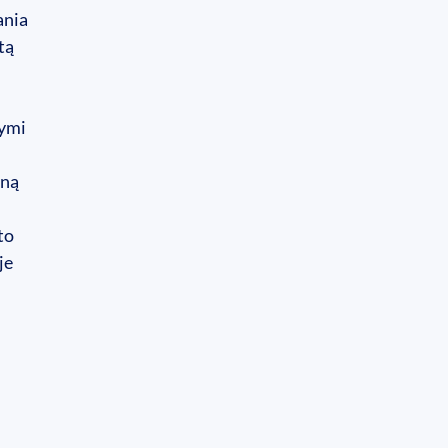
ania
tą
nymi
oną
to
je