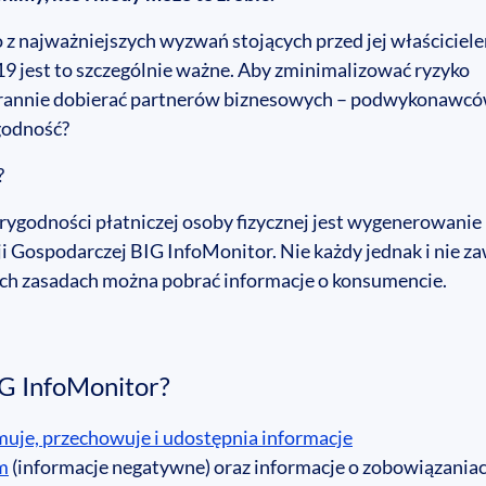
o z najważniejszych wyzwań stojących przed jej właściciel
9 jest to szczególnie ważne. Aby zminimalizować ryzyko
arannie dobierać partnerów biznesowych – podwykonawc
ygodność?
?
godności płatniczej osoby fizycznej jest wygenerowanie
 Gospodarczej BIG InfoMonitor. Nie każdy jednak i nie z
kich zasadach można pobrać informacje o konsumencie.
IG InfoMonitor?
muje, przechowuje i udostępnia informacje
m
(informacje negatywne) oraz informacje o zobowiązania