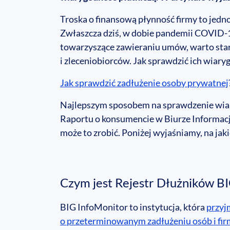
Troska o finansową płynność firmy to jedn
Zwłaszcza dziś, w dobie pandemii COVID-1
towarzyszące zawieraniu umów, warto st
i zleceniobiorców. Jak sprawdzić ich wiar
Jak sprawdzić zadłużenie osoby prywatnej
Najlepszym sposobem na sprawdzenie wiary
Raportu o konsumencie w Biurze Informacji
może to zrobić. Poniżej wyjaśniamy, na ja
Czym jest Rejestr Dłużników B
BIG InfoMonitor to instytucja, która
przyj
o przeterminowanym zadłużeniu osób i fir