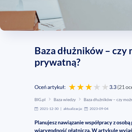
Baza dłużników – czy 
prywatną?
Oceń artykuł:
3.3
(
21
oc
BIG.pl
Baza wiedzy
Baza dłużników – czy moż
2021-12-30
|
aktualizacja:
2023-09-04
Planujesz nawiązanie współpracy z osobą
wiarygodność płatniczą. W artykule wyjaśn