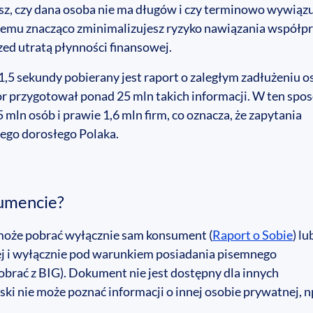
sz, czy dana osoba nie ma długów i czy terminowo wywiązu
 temu znacząco zminimalizujesz ryzyko nawiązania współp
zed utratą płynności finansowej.
,5 sekundy pobierany jest raport o zaległym zadłużeniu o
r przygotował ponad 25 mln takich informacji. W ten spo
 mln osób i prawie 1,6 mln firm, co oznacza, że zapytania
tego dorosłego Polaka.
sumencie?
może pobrać wyłącznie sam konsument (
Raport o Sobie
) lu
j i wyłącznie pod warunkiem posiadania pisemnego
brać z BIG). Dokument nie jest dostępny dla innych
 nie może poznać informacji o innej osobie prywatnej, n