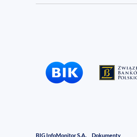
BIG InfoMonitor S.A.
Dokumenty