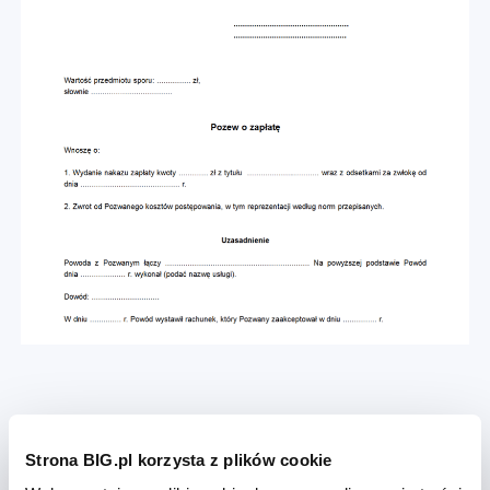
Jakie postępowanie wybrać, składając
Strona BIG.pl korzysta z plików cookie
pozew o zapłatę należności?