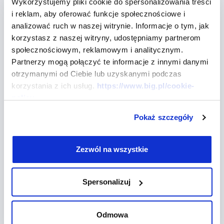
Wykorzystujemy pliki cookie do spersonalizowania treści
W zależności od tego, jakimi dowodami dysponujesz
i reklam, aby oferować funkcje społecznościowe i
i ile wynosi wartość przedmiotu sporu, możesz
analizować ruch w naszej witrynie. Informacje o tym, jak
korzystasz z naszej witryny, udostępniamy partnerom
skierować sprawę do rozpoznania w postępowaniu:
społecznościowym, reklamowym i analitycznym.
nakazowym,
Partnerzy mogą połączyć te informacje z innymi danymi
otrzymanymi od Ciebie lub uzyskanymi podczas
upominawczym,
korzystania z ich usług.
https://www.big.pl/cookie-
uproszczonym,
policy
zwykłym.
Pokaż szczegóły
Które z nich warto wybrać?
Zezwól na wszystkie
Pozew do sądu o zapłatę należności
Spersonalizuj
w postępowaniu nakazowym
Postępowanie nakazowe pozwoli Ci odzyskać
Odmowa
pieniądze stosunkowo szybko. Pod warunkiem