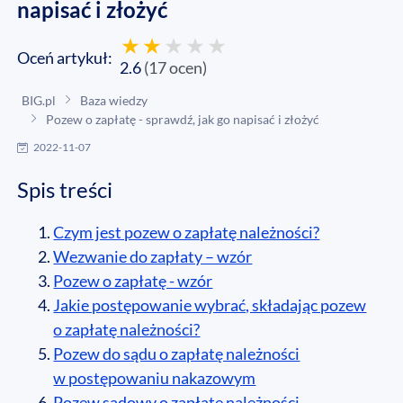
napisać i złożyć
Oceń artykuł:
2.6
(
17
ocen
)
BIG.pl
Baza wiedzy
Pozew o zapłatę - sprawdź, jak go napisać i złożyć
2022-11-07
Spis treści
Czym jest pozew o zapłatę należności?
Wezwanie do zapłaty – wzór
Pozew o zapłatę - wzór
Jakie postępowanie wybrać, składając pozew
o zapłatę należności?
Pozew do sądu o zapłatę należności
w postępowaniu nakazowym
Pozew sądowy o zapłatę należności