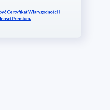
obyć Certyfikat Wiarygodności i
dności Premium.