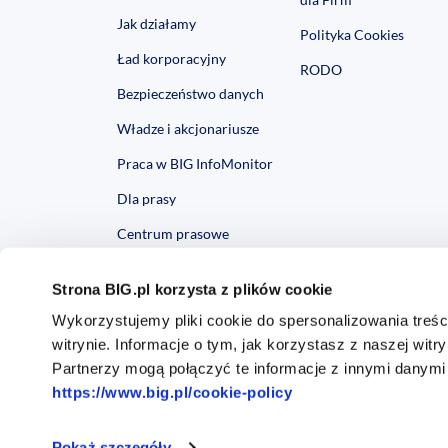
Jak działamy
Polityka Cookies
Ład korporacyjny
RODO
Bezpieczeństwo danych
Władze i akcjonariusze
Praca w BIG InfoMonitor
Dla prasy
Centrum prasowe
Strona BIG.pl korzysta z plików cookie
Wykorzystujemy pliki cookie do spersonalizowania treśc
witrynie. Informacje o tym, jak korzystasz z naszej w
Partnerzy mogą połączyć te informacje z innymi danymi
https://www.big.pl/cookie-policy
Biuro Informacji Gospodarczej InfoMonitor S.A.,
ul. Zygmun
Pokaż szczegóły