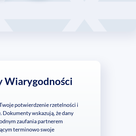
y Wiarygodności
 Twoje potwierdzenie rzetelności i
ie. Dokumenty wskazują, że dany
 godnym zaufania partnerem
jącym terminowo swoje