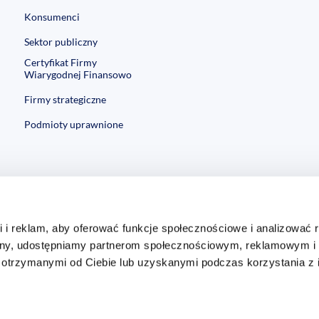
Konsumenci
Sektor publiczny
Certyfikat Firmy
Wiarygodnej Finansowo
Firmy strategiczne
Podmioty uprawnione
i i reklam, aby oferować funkcje społecznościowe i analizować 
itryny, udostępniamy partnerom społecznościowym, reklamowym i
 otrzymanymi od Ciebie lub uzyskanymi podczas korzystania z i
ta Modzelewskiego 77a, 02-679 Warszawa. Numer KRS: 0000201192, Sąd Rejonowy m.s
7.105.000,00 zł opłacony w całości, NIP: 526-274-43-07, REGON: 015625240.